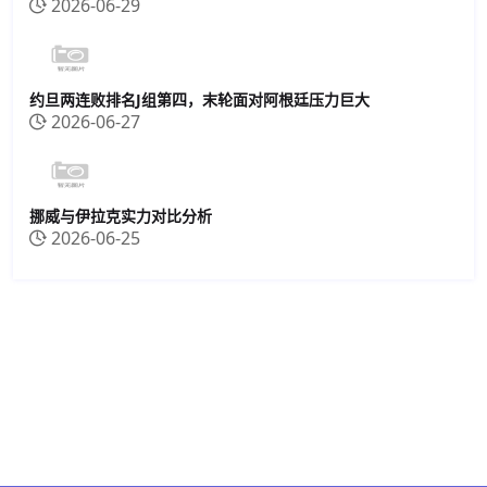
2026-06-29
约旦两连败排名J组第四，末轮面对阿根廷压力巨大
2026-06-27
挪威与伊拉克实力对比分析
2026-06-25