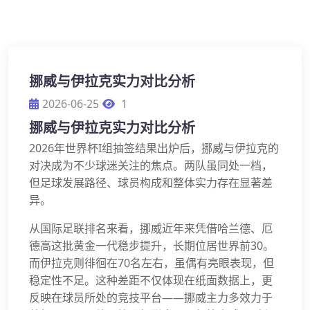
挪威与伊拉克实力对比分析
2026-06-25
1
挪威与伊拉克实力对比分析
2026年世界杯I组抽签结果出炉后，挪威与伊拉克的
对决成为不少球迷关注的焦点。两队虽同处一档，
但足球发展路径、球员构成和整体实力存在显著差
异。
从国际足联排名来看，挪威近年来凭借哈兰德、厄
德高这批黄金一代稳步提升，长期位居世界前30。
而伊拉克则徘徊在70名左右，虽偶有亮眼表现，但
稳定性不足。这种差距不仅体现在纸面数据上，更
反映在球员所处的竞技平台——挪威主力多效力于