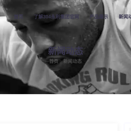
首页
了解
304永利集团官网
产品展示
新闻
新闻动态
首页
新闻动态