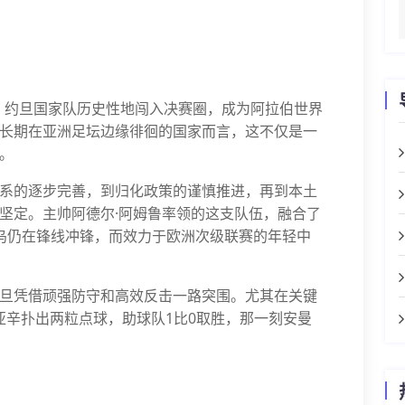
队，约旦国家队历史性地闯入决赛圈，成为阿拉伯世界
长期在亚洲足坛边缘徘徊的国家而言，这不仅是一
。
系的逐步完善，到归化政策的谨慎推进，再到本土
坚定。主帅阿德尔·阿姆鲁率领的这支队伍，融合了
多乌仍在锋线冲锋，而效力于欧洲次级联赛的年轻中
旦凭借顽强防守和高效反击一路突围。尤其在关键
亚辛扑出两粒点球，助球队1比0取胜，那一刻安曼