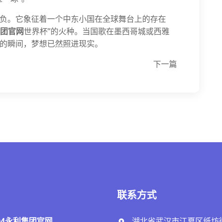
负。它象征着一个中东小国在全球舞台上的存在
集团官网
世界杯”的火种。当国歌在墨西哥城或西雅
的瞬间，梦想已然照进现实。
下一篇
联系方式
04永利集团官网
湖北省武汉市江夏区纸坊