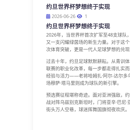
约旦世界杯梦想终于实现
2026-06-26
1
约旦世界杯梦想终于实现
2026年，当世界杯首次扩军至48支球
又一支闪耀绿茵场的新生力量。对于这个
次体育突破，更是一代人足球梦想的兑现
过去十年，约旦足球默默耕耘。从青训体
联赛的职业化改革，每一步都走得扎实而
经验与活力——老将哈姆扎·阿尔-达尔
场穆萨·塔马里则成为球队的新引擎。
预选赛征程堪称奇迹。面对亚洲强敌，约
战对阵乌兹别克斯坦时，门将亚辛·巴尼·
街头万人空巷，球迷挥舞国旗彻夜欢庆。