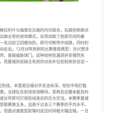
格拉利什与福登在左路的内切组合，右路则依赖沃
边路主导的进攻模式，反而加剧了肋部空间的暴
一名边前卫回撤协防，即可切断传中线路，同时利
动反击。12月对阵热刺的比赛便是典型：孙兴慜多
传，直接威胁球门。这种结构性漏洞并非偶然失
，而曼城目前缺乏有效的动态补位机制来弥合这一
维持高位防线，本意是压缩对手反击纵深，但在中场拦截
患。当球队在前场丢球瞬间，若两名后腰未能及时
或长传即可打穿防线身后的巨大空当。本赛季曼城
至联赛第五多，远高于过去三个赛季的平均水平。
，但面对速度型前锋时反应时间被大幅压缩，一旦