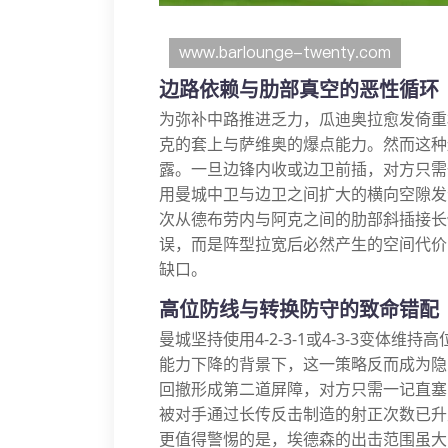
边路依赖与肋部真空的恶性循环
为弥补中路推进乏力，瓜迪奥拉愈发倚重
克的套上与萨维奥的爆点能力。然而这种
露。一旦边锋内收或边卫前插，对方只需
用曼城中卫与边卫之间扩大的横向空隙发
次从德布劳内与阿克之间的肋部斜插接长
误，而是阵型拉宽后必然产生的空间代价
缺口。
高位防线与转换防守的致命错配
曼城坚持使用4-2-3-1或4-3-3变体
能力下降的背景下，这一策略反而成为隐
回撤形成第二道屏障，对方只需一记直塞
被对手通过长传反击制造的射正次数已升
更值得警惕的是，埃德森的出击范围虽大