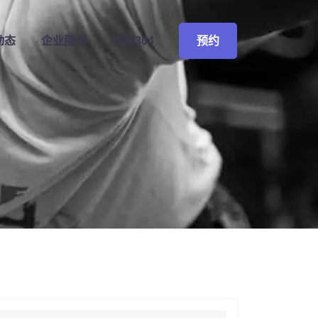
预约
动态
企业服务
找到
304