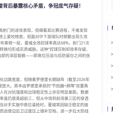
整背后暴露核心矛盾，争冠底气存疑！
球、高射门的进攻表现，但细看其比赛进程，不难发现
分榜上紧咬榜首，但面对中下游球队时频繁出现久攻
布莱顿一役，曼城全场控球率高达68%，射门21次
转换均形成实质威胁。这种“控球压制却效率存疑、
内部的深层裂痕——即高位压迫与后防留白之间的张
化边路宽度，但随着罗德里长期缺阵（截至2026年
放大。原本由罗德里承担的“节拍器+屏障”双重角
人在对抗强度和出球稳定性上存在明显差距。数据
率虽仍居英超前三，但从中场到前场第三区的穿透
，当对手实施中高位逼抢时，曼城常因缺乏稳定的接
而迫使边后卫过度压上填补空档，进一步拉大防线