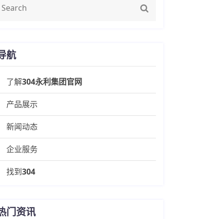
导航
了解
304永利集团官网
产品展示
新闻动态
企业服务
找到
304
热门资讯