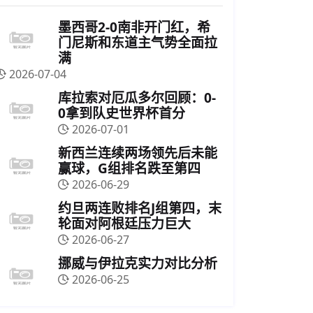
墨西哥2-0南非开门红，希
门尼斯和东道主气势全面拉
满
2026-07-04
库拉索对厄瓜多尔回顾：0-
0拿到队史世界杯首分
2026-07-01
新西兰连续两场领先后未能
赢球，G组排名跌至第四
2026-06-29
约旦两连败排名J组第四，末
轮面对阿根廷压力巨大
2026-06-27
挪威与伊拉克实力对比分析
2026-06-25