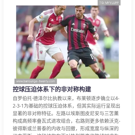
控球压迫体系下的非对称构建
自罗伯托·德泽尔比执教以来，布莱顿逐步确立以4-
2-3-1为基础的控球压迫体系，但其实际运行呈现出
显著的非对称特征。左路以埃斯图皮尼安与三笘薰
构成高频率叠瓦式进攻组合，右路则更多依赖沃克-
彼得斯或兰普泰的内收与回撤，形成宽度与纵深的