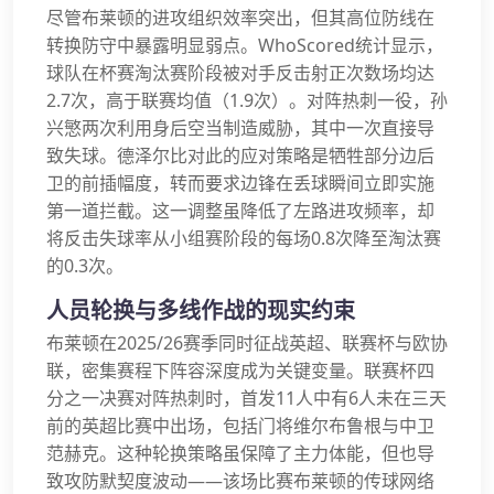
尽管布莱顿的进攻组织效率突出，但其高位防线在
转换防守中暴露明显弱点。WhoScored统计显示，
球队在杯赛淘汰赛阶段被对手反击射正次数场均达
2.7次，高于联赛均值（1.9次）。对阵热刺一役，孙
兴慜两次利用身后空当制造威胁，其中一次直接导
致失球。德泽尔比对此的应对策略是牺牲部分边后
卫的前插幅度，转而要求边锋在丢球瞬间立即实施
第一道拦截。这一调整虽降低了左路进攻频率，却
将反击失球率从小组赛阶段的每场0.8次降至淘汰赛
的0.3次。
人员轮换与多线作战的现实约束
布莱顿在2025/26赛季同时征战英超、联赛杯与欧协
联，密集赛程下阵容深度成为关键变量。联赛杯四
分之一决赛对阵热刺时，首发11人中有6人未在三天
前的英超比赛中出场，包括门将维尔布鲁根与中卫
范赫克。这种轮换策略虽保障了主力体能，但也导
致攻防默契度波动——该场比赛布莱顿的传球网络