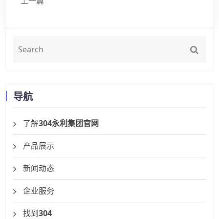
上一篇
导航
了解
304永利集团官网
产品展示
新闻动态
企业服务
找到
304