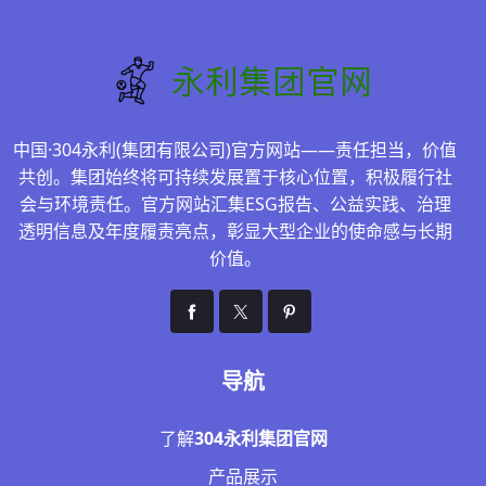
中国·304永利(集团有限公司)官方网站——责任担当，价值
共创。集团始终将可持续发展置于核心位置，积极履行社
会与环境责任。官方网站汇集ESG报告、公益实践、治理
透明信息及年度履责亮点，彰显大型企业的使命感与长期
价值。
导航
了解
304永利集团官网
产品展示