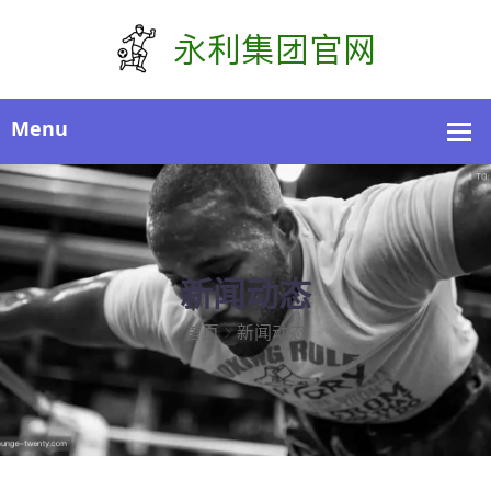
新闻动态
首页
新闻动态