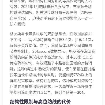
动态平衡。这种结构在面对热刺等高位防线时尤为
有效：2026年1月的联赛杯八强战中，布莱顿全场
控球率达58%，但关键传球分布呈现左倾（73%来
自左半场），迫使对手右后卫波罗频繁陷入一对一
防守困境。
格罗斯与卡塞多组成的双后腰组合，在数据层面并
不突出——两人场均抢断合计仅3.2次，拦截2.1次，
远低于英超均值。然而，其价值体现在空间调度与
节奏控制上。Sofascore数据显示，格罗斯在淘汰赛
阶段的向前传球成功率高达81%，其中30米以上长
传准确率67%，有效规避了中路密集区域的对抗消
耗。这种“绕过中场绞杀”的策略，使布莱顿在面对维
拉等擅长中路逼抢的球队时，仍能维持75%以上的
阵地战完成率。值得注意的是，这种模式对边锋的
回防参与度提出极高要求，三笘薰在近三场杯赛中
平均回追距离达11.3公里，位列全队第一
304
。
结构性限制与高位防线的代价