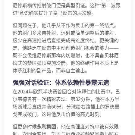
尼修斯横传推射破门便是典型例证。这种“第二波跟
进”意识确实提升了皇马反击的层次感。
但问题在于，他几乎从不作为反击的第一终结点。
他的射门多来自补射、远射或简单调整后的推射，
极少在高速推进后直接完成高难度终结。更关键的
是，他缺乏在反击中主动创造射门机会的能力——
既不会像维尼修斯那样内切爆射，也不具备贝林厄
姆式的禁区弧顶突施冷箭。他的终结作用本质上是
体系红利的副产品，而非自主输出。
强强对话验证：体系依赖性暴露无遗
在2024年欧冠半决赛首回合对阵拜仁的比赛中，巴
尔韦德曾有一次精彩表现：第32分钟，他在本方半
场断球后直线奔袭60米，分球给右路插上的罗德里
戈完成破门。这是他反击价值的高光时刻。
但更多时候
永利集团
，他在高强度对抗中被有效限
制。次回合客场，凯恩与穆西亚拉频繁回撤协防右