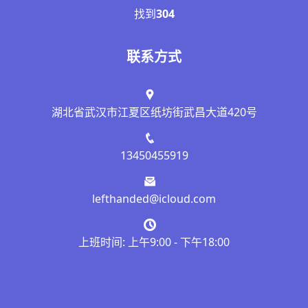
导航
了解
304永利集团官网
产品展示
新闻动态
企业服务
找到
304
联系方式
湖北省武汉市江夏区纸坊街武昌大道420号