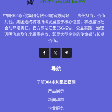
中国·304永利(集团有限公司)官方网站——责任担当，价值
共创。集团始终将可持续发展置于核心位置，积极履行社
会与环境责任。官方网站汇集ESG报告、公益实践、治理
透明信息及年度履责亮点，彰显大型企业的使命感与长期
价值。