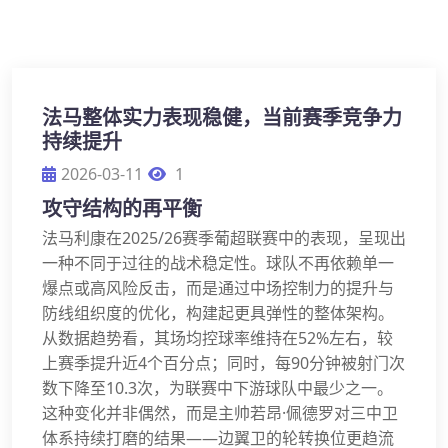
法马整体实力表现稳健，当前赛季竞争力
持续提升
2026-03-11
1
攻守结构的再平衡
法马利康在2025/26赛季葡超联赛中的表现，呈现出
一种不同于过往的战术稳定性。球队不再依赖单一
爆点或高风险反击，而是通过中场控制力的提升与
防线组织度的优化，构建起更具弹性的整体架构。
从数据趋势看，其场均控球率维持在52%左右，较
上赛季提升近4个百分点；同时，每90分钟被射门次
数下降至10.3次，为联赛中下游球队中最少之一。
这种变化并非偶然，而是主帅若昂·佩德罗对三中卫
体系持续打磨的结果——边翼卫的轮转换位更趋流