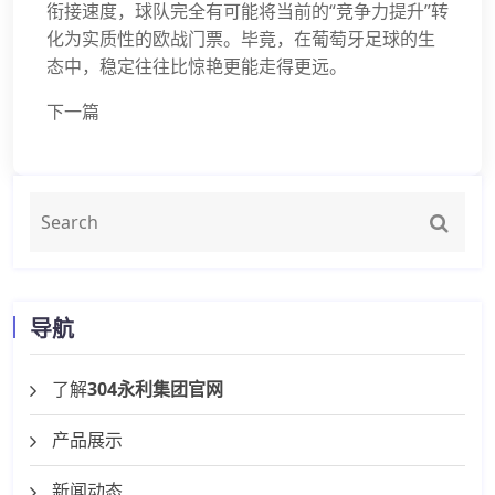
衔接速度，球队完全有可能将当前的“竞争力提升”转
化为实质性的欧战门票。毕竟，在葡萄牙足球的生
态中，稳定往往比惊艳更能走得更远。
下一篇
导航
了解
304永利集团官网
产品展示
新闻动态