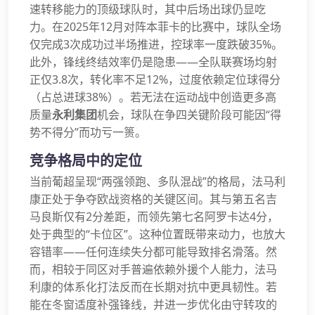
速转移能力的顶级球队时，其中后场出球仍显吃
力。在2025年12月对阵本菲卡的比赛中，球队全场
仅完成3次成功过半场推进，控球率一度跌破35%。
此外，锋线终结效率仍是隐患——全队联赛场均射
正仅3.8次，转化率不足12%，过度依赖定位球得分
（占总进球38%）。若无法在运动战中创造更多高
质量
永利集团
机会，球队在争四关键阶段可能因“得
势不得分”而功亏一篑。
竞争格局中的定位
当前葡超呈现“两强领跑、多队混战”的格局，法马利
康正处于争夺欧战资格的关键区间。其与第五名吉
马良斯仅有2分差距，而领先第七名阿罗卡达4分，
处于典型的“卡位区”。这种位置既带来动力，也放大
容错率——任何连续失分都可能导致排名滑落。然
而，相较于同区对手普遍依赖外援个人能力，法马
利康的体系化打法反而在长期对抗中更具韧性。若
能在冬窗适度补强锋线，并进一步优化由守转攻的