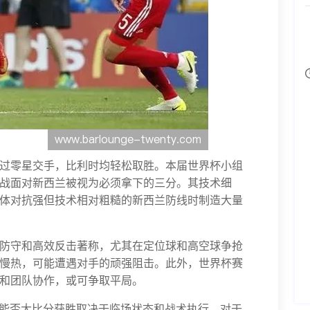
过零星交手，比利时均轻松取胜。本届世界杯小组
战面对新西兰被视为必须拿下的三分。其技术细
体对抗强但技术相对粗糙的新西兰防线时制造大量
防守和高效反击著称，尤其在定位球和高空球争抢
慢热，可能遭遇对手的顽强阻击。此外，世界杯赛
和团队协作，或可争取平局。
但能否大比分获胜取决于临场状态和战术执行。对于