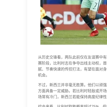
从历史交锋看，两队此前仅在友谊赛中有
赛阶段，比利时志在争夺出线主动权，首
腻、节奏快速的传控打法，有望在面对身
机会。
不过，新西兰并非毫无胜算。他们以顽强
方面具备一定威胁。若比利时轻敌或开场
场常有冷门，新西兰若能保持高度纪律性
综合来看，比利时取胜概率超过75%，