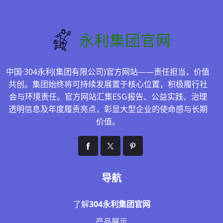
中国·304永利(集团有限公司)官方网站——责任担当，价值
共创。集团始终将可持续发展置于核心位置，积极履行社
会与环境责任。官方网站汇集ESG报告、公益实践、治理
透明信息及年度履责亮点，彰显大型企业的使命感与长期
价值。
导航
了解
304永利集团官网
产品展示