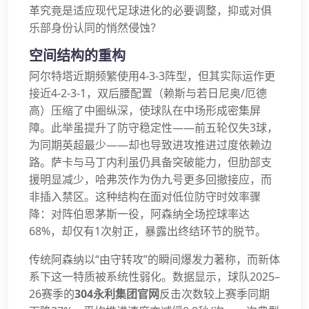
革究竟是适应现代足球进化的必要调整，抑或对俱
乐部身份认同的悄然侵蚀？
空间结构的重构
阿尔特塔近期频繁使用4-3-3阵型，但其实际运作更
接近4-2-3-1，双后腰配置（赖斯与若日尼奥/厄德
高）压缩了中圈纵深，使球队在中场形成密集屏
障。此举虽提升了防守稳定性——前五轮仅失3球，
为同期英超最少——却也导致进攻推进过度依赖边
路。萨卡与马丁内利虽仍具备突破能力，但肋部支
援明显减少，哈弗茨作为伪九号更多回撤接应，而
非插入禁区。这种结构在面对低位防守时效率骤
降：对阵伯恩茅斯一役，阿森纳全场控球率达
68%，却仅有1次射正，暴露出终结环节的脱节。
传统阿森纳以“由守转攻”的瞬间爆发力著称，而新体
系下这一特质被系统性弱化。数据显示，球队2025–
26赛季的
304永利集团官网
反击次数较上赛季同期