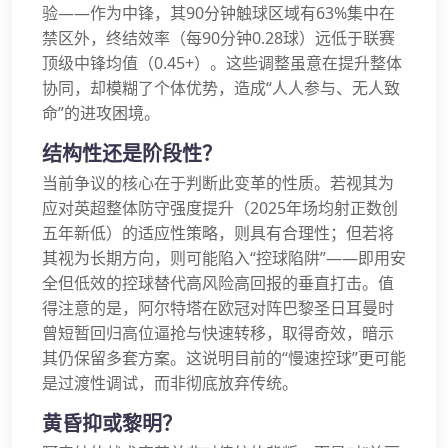
验——作为中锋，其90分钟触球区域有63%集中在
禁区外，终结效率（每90分钟0.28球）远低于联赛
顶级中锋均值（0.45+）。这些调整虽意在提升整体
协同，却模糊了个体优势，造成“人人参与、无人致
命”的进攻困境。
结构性还是阶段性？
当前争议的核心在于判断此变革的性质。若视其为
应对英超整体防守强度提升（2025年场均射正数创
五年新低）的适应性策略，则具有合理性；但若将
其视为长期方向，则可能陷入“控球陷阱”——即用安
全但低效的控球替代高风险高回报的垂直打击。值
得注意的是，阿尔特塔在欧冠对阵巴黎圣日耳曼时
曾短暂回归高位逼抢与快速转移，取得奇效，暗示
其仍保留多套方案。这说明目前的“慢速控球”更可能
是过渡性调试，而非彻底放弃传统。
黄昏抑或黎明？