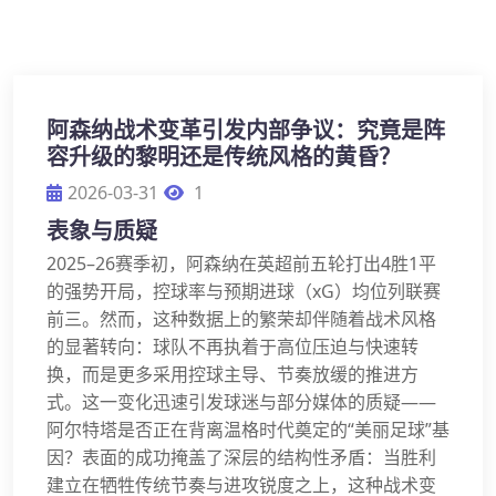
阿森纳战术变革引发内部争议：究竟是阵
容升级的黎明还是传统风格的黄昏？
2026-03-31
1
表象与质疑
2025–26赛季初，阿森纳在英超前五轮打出4胜1平
的强势开局，控球率与预期进球（xG）均位列联赛
前三。然而，这种数据上的繁荣却伴随着战术风格
的显著转向：球队不再执着于高位压迫与快速转
换，而是更多采用控球主导、节奏放缓的推进方
式。这一变化迅速引发球迷与部分媒体的质疑——
阿尔特塔是否正在背离温格时代奠定的“美丽足球”基
因？表面的成功掩盖了深层的结构性矛盾：当胜利
建立在牺牲传统节奏与进攻锐度之上，这种战术变