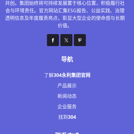
共创。集团始终将可持续发展置于核心位置，积极履行社
会与环境责任。官方网站汇集ESG报告、公益实践、治理
透明信息及年度履责亮点，彰显大型企业的使命感与长期
价值。
导航
了解
304永利集团官网
产品展示
新闻动态
企业服务
找到
304