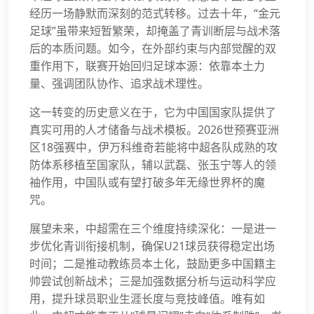
经历一场静默而深刻的范式转移。过去十年，“金元
足球”虽带来短暂繁荣，却掩盖了青训断层与战术落
后的本质问题。如今，在外部约束与内部觉醒的双
重作用下，联赛开始回归足球本源：依靠本土力
量、强调团队协作、追求战术理性。
这一转变的历史意义在于，它为中国国家队提供了
真实可用的人才储备与战术模板。2026世预赛亚洲
区18强赛中，伊万科维奇若能将中超各队成熟的攻
防体系移植至国家队，辅以武磊、张玉宁等人的领
袖作用，中国队或有望打破多年无缘世界杯的魔
咒。
展望未来，中超需在三个维度持续深化：一是进一
步优化青训衔接机制，确保U21球员获得稳定出场
时间；二是推动教练员本土化，鼓励更多中国籍主
帅尝试创新战术；三是加强数据分析与运动科学应
用，提升球员职业生涯长度与竞技峰值。唯有如