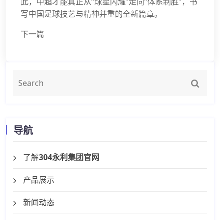
此，中超才能真正从“球星闪耀”走向“体系制胜”，书
写中国足球技艺与精神并重的全新篇章。
下一篇
导航
了解
304永利集团官网
产品展示
新闻动态