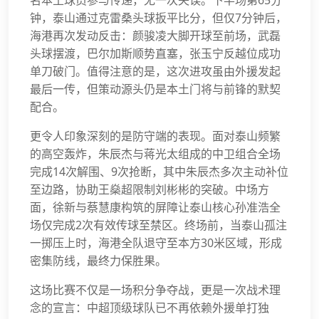
名本土球员参与传递，无一次失误。下半场第65分
钟，泰山通过克雷桑头球扳平比分，但仅7分钟后，
海港再次发动反击：颜骏凌大脚开球至前场，武磊
头球摆渡，巴尔加斯顺势直塞，张玉宁反越位成功
单刀破门。值得注意的是，这次进攻虽由外援发起
最后一传，但策动源头仍是本土门将与前锋的默契
配合。
更令人印象深刻的是防守端的表现。面对泰山频繁
的高空轰炸，朱辰杰与蒋光太组成的中卫组合全场
完成14次解围、9次抢断，其中朱辰杰多次主动补位
至边路，协助王燊超限制刘彬彬的突破。中场方
面，徐新与蔡慧康构筑的屏障让泰山核心孙准浩全
场仅完成2次有效传球至禁区。终场前，当泰山孤注
一掷压上时，海港全队退守至本方30米区域，形成
密集防线，最终力保胜果。
这场比赛不仅是一场积分争夺战，更是一次战术理
念的宣言：中超顶级球队已不再依赖外援单打独