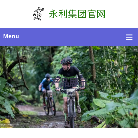
产品展示
首页
产品展示