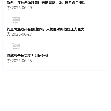
新西兰连续两场领先后未能赢球，G组排名跌至第四
2026-06-29
约旦两连败排名J组第四，末轮面对阿根廷压力巨大
2026-06-27
挪威与伊拉克实力对比分析
2026-06-25