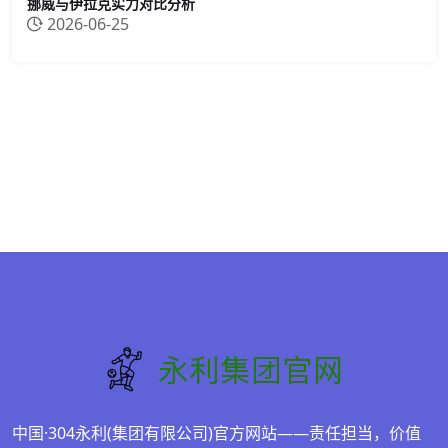
挪威与伊拉克实力对比分析
2026-06-25
中国·304永利(集团有限公司)官方网站——责任担当，价值