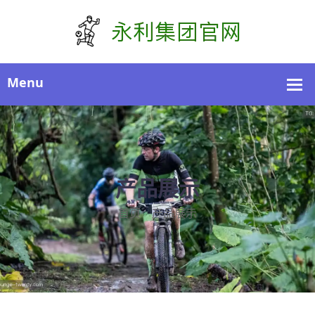
产品展示
首页
产品展示