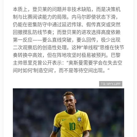
本质上，登贝莱的问题并非技术缺陷，而是决策机
制与比赛阅读能力的局限。内马尔即使状态下滑，
仍能在密集防守中通过延迟传球、假传真突或突然
回撤搅乱防线节奏；而登贝莱的进攻选择高度依赖
第一反应——要么直线突破，要么回传，极少出现
二次观察后的创造性处理。这种“单线程”思维在快节
奏转换中高效，但在阵地攻坚时极易被预判。巴黎
主帅恩里克曾公开表示：“奥斯曼需要学会在失去空
间时如何‘制造空间’，而不是等待空间出现。”