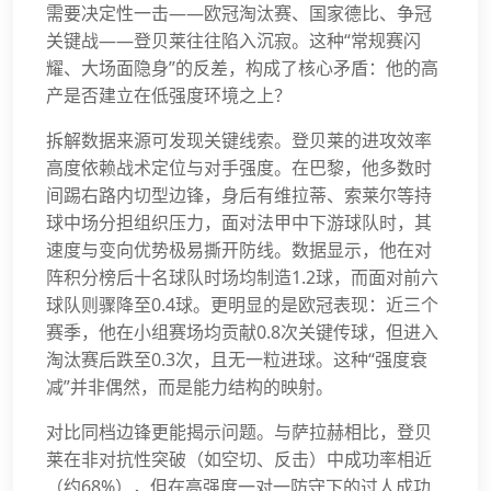
需要决定性一击——欧冠淘汰赛、国家德比、争冠
关键战——登贝莱往往陷入沉寂。这种“常规赛闪
耀、大场面隐身”的反差，构成了核心矛盾：他的高
产是否建立在低强度环境之上？
拆解数据来源可发现关键线索。登贝莱的进攻效率
高度依赖战术定位与对手强度。在巴黎，他多数时
间踢右路内切型边锋，身后有维拉蒂、索莱尔等持
球中场分担组织压力，面对法甲中下游球队时，其
速度与变向优势极易撕开防线。数据显示，他在对
阵积分榜后十名球队时场均制造1.2球，而面对前六
球队则骤降至0.4球。更明显的是欧冠表现：近三个
赛季，他在小组赛场均贡献0.8次关键传球，但进入
淘汰赛后跌至0.3次，且无一粒进球。这种“强度衰
减”并非偶然，而是能力结构的映射。
对比同档边锋更能揭示问题。与萨拉赫相比，登贝
莱在非对抗性突破（如空切、反击）中成功率相近
（约68%），但在高强度一对一防守下的过人成功