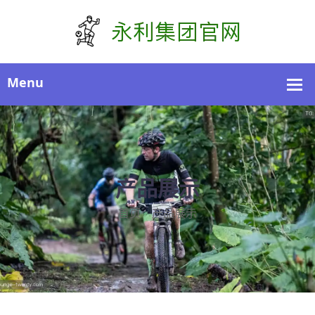
产品展示
首页
产品展示