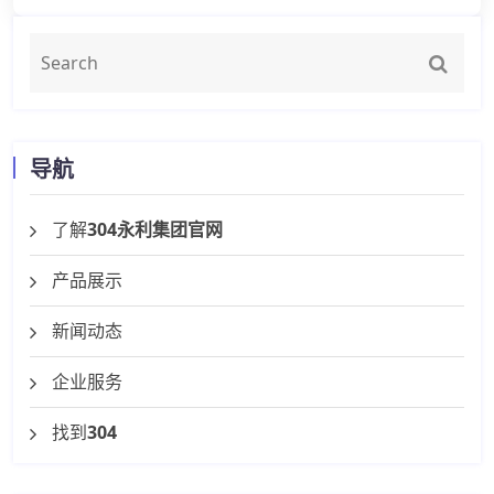
导航
了解
304永利集团官网
产品展示
新闻动态
企业服务
找到
304