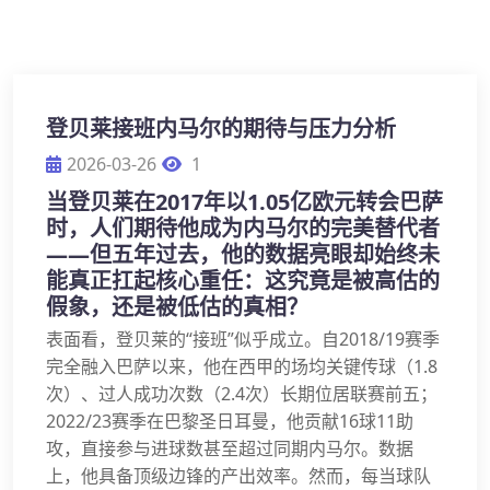
登贝莱接班内马尔的期待与压力分析
2026-03-26
1
当登贝莱在2017年以1.05亿欧元转会巴萨
时，人们期待他成为内马尔的完美替代者
——但五年过去，他的数据亮眼却始终未
能真正扛起核心重任：这究竟是被高估的
假象，还是被低估的真相？
表面看，登贝莱的“接班”似乎成立。自2018/19赛季
完全融入巴萨以来，他在西甲的场均关键传球（1.8
次）、过人成功次数（2.4次）长期位居联赛前五；
2022/23赛季在巴黎圣日耳曼，他贡献16球11助
攻，直接参与进球数甚至超过同期内马尔。数据
上，他具备顶级边锋的产出效率。然而，每当球队