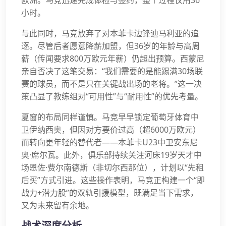
欧洲。马竞迅速完成体检与签约，整个过程仅用36
小时。
与此同时，马竞放弃了对本菲卡边锋迪马利亚的追
逐。尽管后者愿意降薪加盟，但36岁的年龄与高周
薪（传闻要求800万欧元年薪）仍超出预算。西蒙尼
亲自否决了这笔交易：“我们需要的是能踢满30场联
赛的球员，而不是只在关键战出场的老将。”这一决
策凸显了教练组对“可用性”与“耐用性”的优先考量。
夏窗的布局同样谨慎。马竞早早锁定葡萄牙体育中
卫伊纳西奥，但因对方要价过高（超6000万欧元）
而转向更年轻的替代者——本菲卡U23中卫安东尼
奥·席尔瓦。此外，俱乐部持续关注河床19岁天才中
场恩佐·费尔南德斯（非切尔西那位），计划以“先租
后买”方式引进。这些操作表明，马竞正构建一个“即
战力+潜力股”的双轨引援模型，既满足当下需求，
又为未来留有余地。
战术深度分析