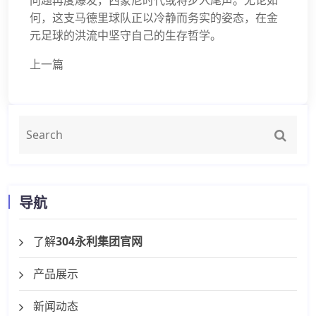
何，这支马德里球队正以冷静而务实的姿态，在金
元足球的洪流中坚守自己的生存哲学。
上一篇
导航
了解
304永利集团官网
产品展示
新闻动态