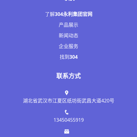
了解
304永利集团官网
产品展示
新闻动态
企业服务
找到
304
联系方式
湖北省武汉市江夏区纸坊街武昌大道420号
13450455919