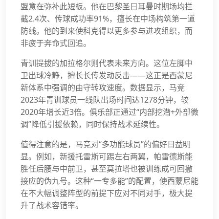
盟意在弥补此短板。他在巴黎圣日耳曼时期场均拦
截2.4次、传球成功率91%，擅长在中场构筑第一道
防线。他的到来使科克得以更多参与进攻组织，而
非疲于奔命式回追。
青训提拔的加拉格尔则代表未来方向。这位左脚中
卫出球冷静，擅长长传发动反击——这正是西蒙尼
新体系中强调的由守转攻速度。数据显示，马竞
2023年青训球员一线队出场时间达1278分钟，较
2020年增长近3倍。俱乐部正通过“内部挖潜+外部微
调”降低引援依赖，同时保持战术延续性。
值得注意的是，马竞对“多功能球员”的偏好日益明
显。例如，新援托雷斯可踢左右两翼，帕雷德斯能
胜任后腰与中前卫，甚至莫拉塔也被训练成可回撤
接应的伪九号。这种“一专多能”的配置，使西蒙尼能
在不大幅调整阵型的前提下应对不同对手，极大提
升了战术容错率。