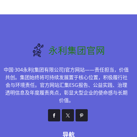
中国·304永利(集团有限公司)官方网站——责任担当，价值
共创。集团始终将可持续发展置于核心位置，积极履行社
会与环境责任。官方网站汇集ESG报告、公益实践、治理
透明信息及年度履责亮点，彰显大型企业的使命感与长期
价值。
导航