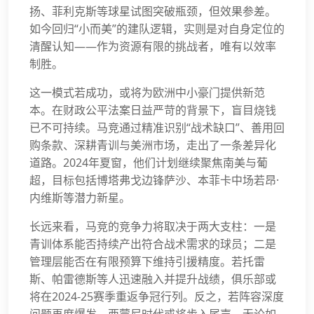
扬、菲利克斯等球星试图突破瓶颈，但效果参差。
如今回归“小而美”的建队逻辑，实则是对自身定位的
清醒认知——作为资源有限的挑战者，唯有以效率
制胜。
这一模式若成功，或将为欧洲中小豪门提供新范
本。在财政公平法案日益严苛的背景下，盲目烧钱
已不可持续。马竞通过精准识别“战术缺口”、善用回
购条款、深耕青训与美洲市场，走出了一条差异化
道路。2024年夏窗，他们计划继续聚焦南美与葡
超，目标包括博塔弗戈边锋萨沙、本菲卡中场若昂·
内维斯等潜力新星。
长远来看，马竞的竞争力将取决于两大支柱：一是
青训体系能否持续产出符合战术需求的球员；二是
管理层能否在有限预算下维持引援精度。若托雷
斯、帕雷德斯等人迅速融入并提升战绩，俱乐部或
将在2024-25赛季重返争冠行列。反之，若阵容深度
问题再度爆发，西蒙尼时代或将步入尾声。无论如