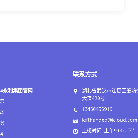
联系方式
04永利集团官网
湖北省武汉市江夏区纸坊
大道420号
示
13450455919
态
lefthanded@icloud.com
务
上班时间: 上午9:00 - 下午1
04