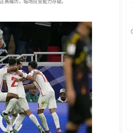
正赛履历，临场应变能力存疑。