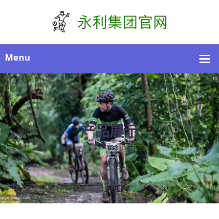
产品展示
首页
产品展示