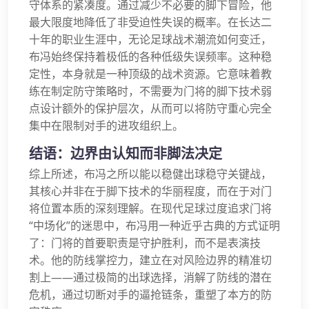
守体系的紧凑度。通过减少不必要的脚下冒险，他
最大限度地降低了非受迫性失误的概率。在长达二
十年的职业生涯中，无论足球战术潮流如何变迁，
布冯始终保持着极低的各种低级失误频率。这种稳
定性，本身就是一种顶级的战术资源。它意味着教
练在制定防守策略时，不需要为门将的脚下技术弱
点设计额外的保护层次，从而可以将防守重心完全
集中在限制对手的进攻组织上。
结语：边界由认知而非脚法决定
综上所述，布冯之所以能以稳健出球稳守关键战，
其核心并非在于脚下技术的华丽程度，而在于对门
将位置本质的深刻理解。在现代足球过度追求门将
“中场化”的迷思中，布冯用一种近乎古典的方式证明
了：门将的首要职责是守护胜利，而不是表演技
术。他的防线掌控力，建立在对风险边界的精准切
割上——通过极简的出球选择，消解了防线的潜在
危机，通过切断对手的逼抢链条，重塑了本方的防