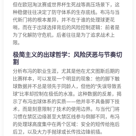
但在欧冠淘汰赛或世界杯生死战等高压场景下，这
种稳健往往决定了防守体系的生存底线。布冯与当
代新门将的根本差异，并不在于谁的处理球更花
哨，而在于出球选择背后的风险控制逻辑：前者是
为了化解防守危机，后者往往是为了追求战术上
限。
极简主义的出球哲学：风险厌恶与节奏切
割
分析布冯的职业生涯，尤其是他在尤文图斯后期的
比赛样本，可以发现一个明显的现象：他的脚下触
球数据并不总是领先于同龄人，但他的“失误导致丢
球”比率却控制在极低的水准。这种数据的反差，揭
示了布冯出球体系的实质——他并非不具备脚下技
术，而是刻意限制了技术的使用边界。与当代门将
习惯在禁区边缘甚至大禁区线参与倒脚不同，布冯
的处理球高度集中在两个区域：安全的短传给拖后
后卫，以及大力手抛球或长传找边锋前插。