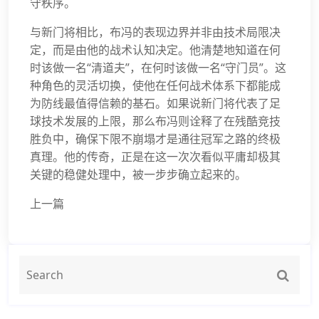
守秩序。
与新门将相比，布冯的表现边界并非由技术局限决
定，而是由他的战术认知决定。他清楚地知道在何
时该做一名“清道夫”，在何时该做一名“守门员”。这
种角色的灵活切换，使他在任何战术体系下都能成
为防线最值得信赖的基石。如果说新门将代表了足
球技术发展的上限，那么布冯则诠释了在残酷竞技
胜负中，确保下限不崩塌才是通往冠军之路的终极
真理。他的传奇，正是在这一次次看似平庸却极其
关键的稳健处理中，被一步步确立起来的。
上一篇